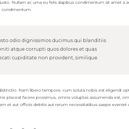
 justo. Nullam ac urna eu felis dapibus condimentum sit amet a 
oin condimentum.
usto odio dignissimos ducimus qui blanditiis
iti atque corrupti quos dolores et quas
ecati cupiditate non provident, similique.
distinctio. Nam libero tempore, cum soluta nobis est eligendi op
me placeat facere possimus, omnis voluptas assumenda est, om
et aut officiis debitis aut rerum necessitatibus saepe eveniet u