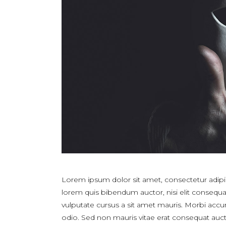
Lorem ipsum dolor sit amet, consectetur adipisci
lorem quis bibendum auctor, nisi elit consequat
vulputate cursus a sit amet mauris. Morbi accu
odio. Sed non mauris vitae erat consequat auctor