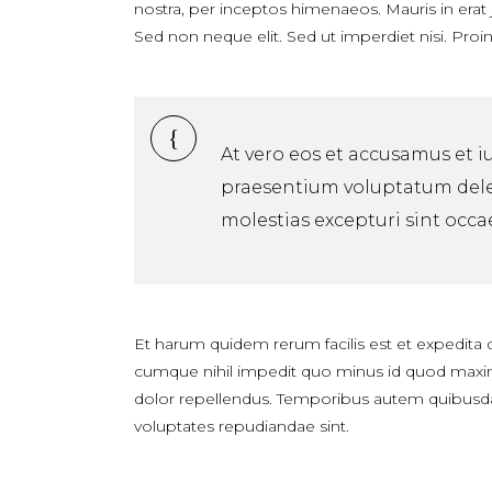
nostra, per inceptos himenaeos. Mauris in erat
Sed non neque elit. Sed ut imperdiet nisi. Pr
At vero eos et accusamus et i
praesentium voluptatum delen
molestias excepturi sint occa
Et harum quidem rerum facilis est et expedita 
cumque nihil impedit quo minus id quod maxi
dolor repellendus. Temporibus autem quibusdam 
voluptates repudiandae sint.