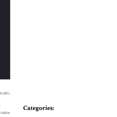
tudin,
e
Categories:
onubia