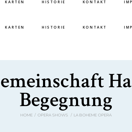
KARTEN
HISTORIE
KONTAKT
IM
KARTEN
HISTORIE
KONTAKT
IM
gemeinschaft Ha
Begegnung
HOME
/
OPERA SHOWS
/
LA BOHEME OPERA