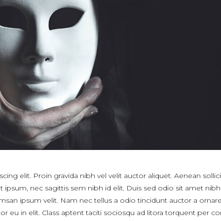
ng elit. Proin gravida nibh vel velit auctor aliquet. Aenean sollici
 ipsum, nec sagittis sem nibh id elit. Duis sed odio sit amet nibh
msan ipsum velit. Nam nec tellus a odio tincidunt auctor a ornar
 eu in elit. Class aptent taciti sociosqu ad litora torquent per c